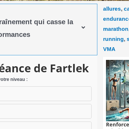
allures
,
c
enduranc
traînement qui casse la
marathon
formances
running
,
VMA
éance de Fartlek
otre niveau :
Renforce