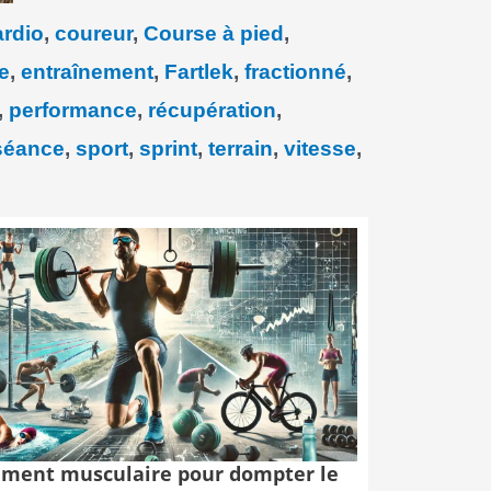
ardio
,
coureur
,
Course à pied
,
e
,
entraînement
,
Fartlek
,
fractionné
,
,
performance
,
récupération
,
séance
,
sport
,
sprint
,
terrain
,
vitesse
,
ment musculaire pour dompter le