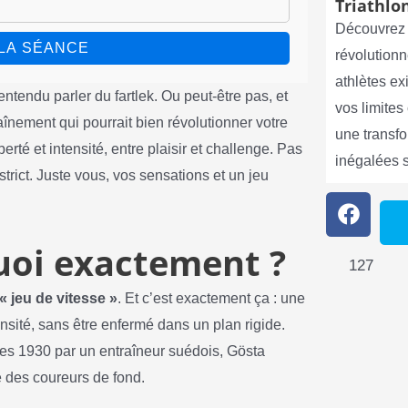
Triathlon
Découvrez 
LA SÉANCE
révolutionn
athlètes e
ntendu parler du fartlek. Ou peut-être pas, et
vos limite
înement qui pourrait bien révolutionner votre
une transf
berté et intensité, entre plaisir et challenge. Pas
inégalées 
strict. Juste vous, vos sensations et un jeu
quoi exactement ?
127
« jeu de vitesse »
. Et c’est exactement ça : une
ensité, sans être enfermé dans un plan rigide.
s 1930 par un entraîneur suédois, Gösta
e des coureurs de fond.