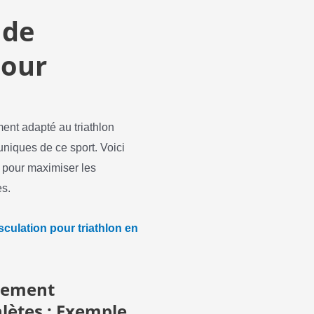
 de
pour
nt adapté au triathlon
niques de ce sport. Voici
 pour maximiser les
es.
ulation pour triathlon en
cement
lètes : Exemple