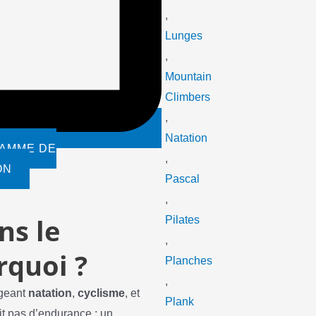
,
Lunges
,
Mountain
Climbers
,
Natation
AMME DE
,
ON
Pascal
,
ns le
Pilates
,
rquoi ?
Planches
,
ngeant
natation
,
cyclisme
, et
Plank
ffit pas d’endurance ; un