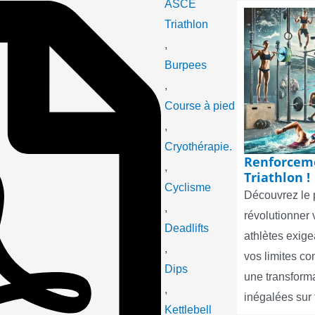
ASCE
Triathlon
,
Burpees
,
Course à pied
,
Cryothérapie.
Renforceme
,
Triathlon !
Cyclisme
Découvrez le 
,
révolutionner 
Deadlifts
athlètes exig
,
vos limites c
Dips
une transform
,
inégalées sur
Kettlebell