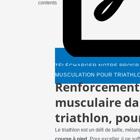
contents
TÉLÉCHARGER NOTRE PROGR
MUSCULATION POUR TRIATHL
Renforcement
musculaire da
triathlon, pou
Le triathlon est un défi de taille, méla
course à pied
. Pour exceller, il ne su