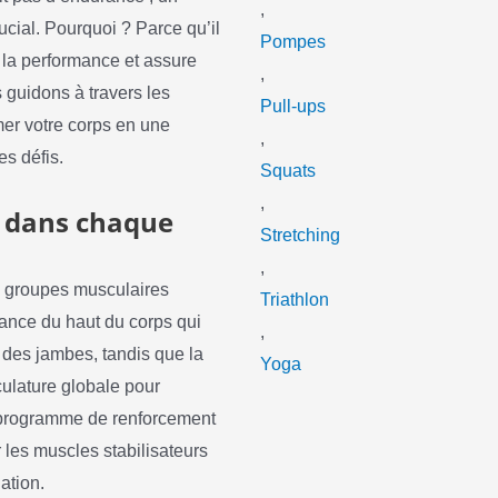
,
rucial. Pourquoi ? Parce qu’il
Pompes
e la performance et assure
,
 guidons à travers les
Pull-ups
er votre corps en une
,
es défis.
Squats
,
s dans chaque
Stretching
,
es groupes musculaires
Triathlon
ssance du haut du corps qui
,
e des jambes, tandis que la
Yoga
culature globale pour
n programme de renforcement
r les muscles stabilisateurs
nation.