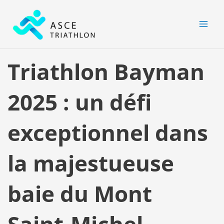
Aller
MAI
au
MEN
contenu
Triathlon Bayman
2025 : un défi
exceptionnel dans
la majestueuse
baie du Mont
Saint-Michel