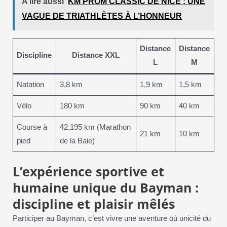
A lire aussi
KM PROM’CLASSIC DE NICE : UNE
VAGUE DE TRIATHLÈTES À L’HONNEUR
Distance
Distance
Discipline
Distance XXL
L
M
Natation
3,8 km
1,9 km
1,5 km
Vélo
180 km
90 km
40 km
Course à
42,195 km (Marathon
21 km
10 km
pied
de la Baie)
L’expérience sportive et
humaine unique du Bayman :
discipline et plaisir mêlés
Participer au Bayman, c’est vivre une aventure où unicité du