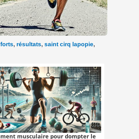
forts
,
résultats
,
saint cirq lapopie
,
ment musculaire pour dompter le