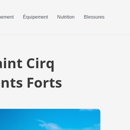
nement
Équipement
Nutrition
Blessures
aint Cirq
nts Forts