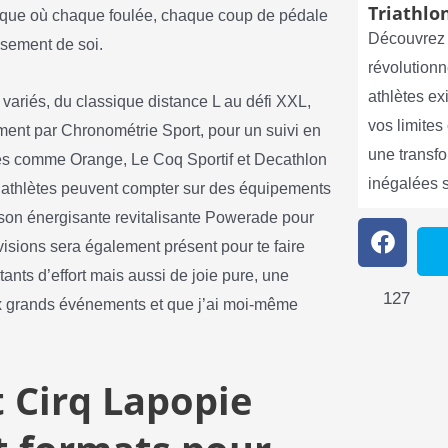
Triathlon
ique où chaque foulée, chaque coup de pédale
Découvrez 
ssement de soi.
révolutionn
athlètes e
 variés, du classique distance L au défi XXL,
vos limite
ent par Chronométrie Sport, pour un suivi en
une transf
ues comme Orange, Le Coq Sportif et Decathlon
inégalées 
es athlètes peuvent compter sur des équipements
isson énergisante revitalisante Powerade pour
visions sera également présent pour te faire
stants d’effort mais aussi de joie pure, une
127
ux grands événements et que j’ai moi-même
t Cirq Lapopie