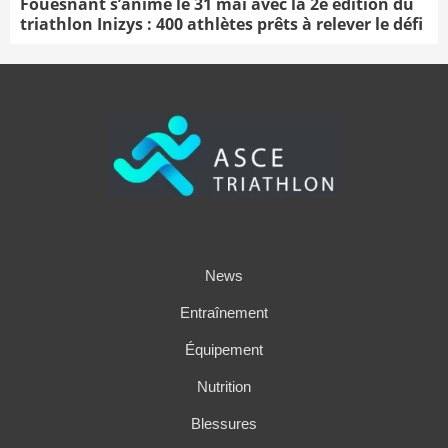
Fouesnant s’anime le 31 mai avec la 2e édition du
triathlon Inizys : 400 athlètes prêts à relever le défi
News
Entraînement
Équipement
Nutrition
Blessures