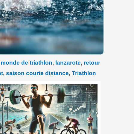
monde de triathlon
,
lanzarote
,
retour
t
,
saison courte distance
,
Triathlon