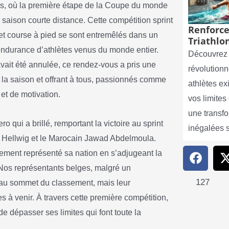
s, où la première étape de la Coupe du monde
 saison courte distance. Cette compétition sprint
Renforce
 et course à pied se sont entremêlés dans un
Triathlon
l’endurance d’athlètes venus du monde entier.
Découvrez 
ait été annulée, ce rendez-vous a pris une
révolutionn
 la saison et offrant à tous, passionnés comme
athlètes e
 et de motivation.
vos limite
une transf
qui a brillé, remportant la victoire au sprint
inégalées 
 Hellwig et le Marocain Jawad Abdelmoula.
ment représenté sa nation en s’adjugeant la
 Nos représentants belges, malgré un
127
 au sommet du classement, mais leur
s à venir. À travers cette première compétition,
 de dépasser ses limites qui font toute la