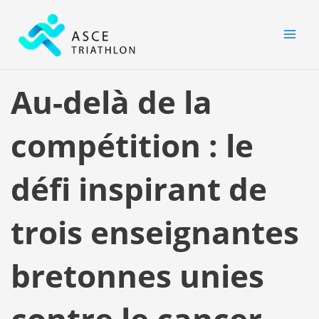
Aller
MAI
au
MEN
contenu
Au-delà de la
compétition : le
défi inspirant de
trois enseignantes
bretonnes unies
contre le cancer