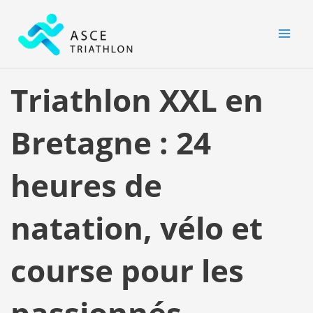
Aller
MAI
au
MEN
contenu
Triathlon XXL en
Bretagne : 24
heures de
natation, vélo et
course pour les
passionnés