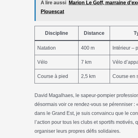
A lire aussi
Marion Le Goff, marraine d'exc
Plouescat
Discipline
Distance
T
Natation
400 m
Intérieur – 
Vélo
7 km
Vélo d’app
Course à pied
2,5 km
Course en s
David Magalhaes, le sapeur-pompier professionnel
désormais voir ce rendez-vous se pérenniser :
dans le Grand Est, je suis convaincu que le co
l’action pour tous les clubs et sportifs motivés, 
organiser leurs propres défis solidaires.