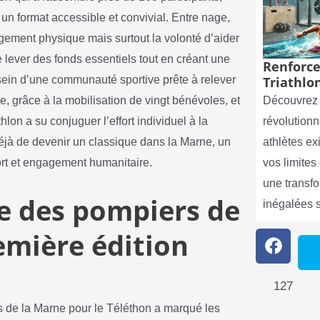
 un format accessible et convivial. Entre nage,
agement physique mais surtout la volonté d’aider
lever des fonds essentiels tout en créant une
Renforce
ein d’une communauté sportive prête à relever
Triathlon
e, grâce à la mobilisation de vingt bénévoles, et
Découvrez 
hlon a su conjuguer l’effort individuel à la
révolutionn
éjà de devenir un classique dans la Marne, un
athlètes e
ort et engagement humanitaire.
vos limite
une transf
re des pompiers de
inégalées 
emière édition
127
rs de la Marne pour le Téléthon a marqué les