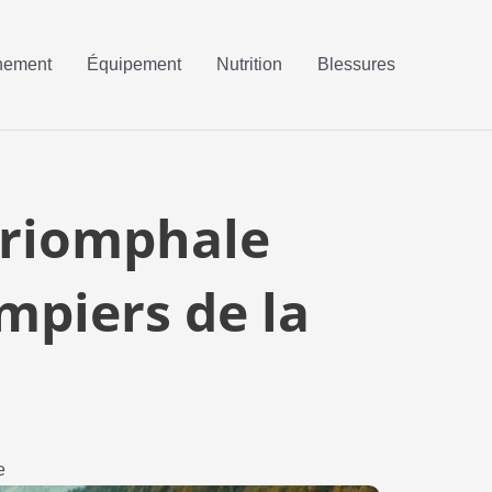
nement
Équipement
Nutrition
Blessures
triomphale
ompiers de la
e