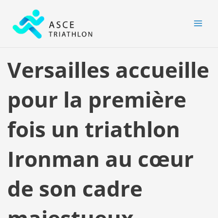
Aller
MAI
au
MEN
contenu
Versailles accueille
pour la première
fois un triathlon
Ironman au cœur
de son cadre
majestueux