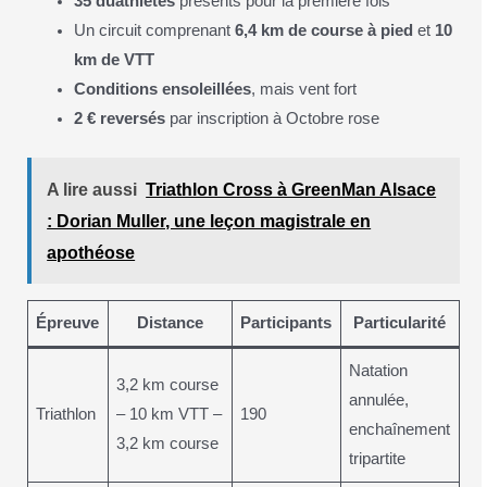
35 duathlètes
présents pour la première fois
Un circuit comprenant
6,4 km de course à pied
et
10
km de VTT
Conditions ensoleillées
, mais vent fort
2 € reversés
par inscription à Octobre rose
A lire aussi
Triathlon Cross à GreenMan Alsace
: Dorian Muller, une leçon magistrale en
apothéose
Épreuve
Distance
Participants
Particularité
Natation
3,2 km course
annulée,
Triathlon
– 10 km VTT –
190
enchaînement
3,2 km course
tripartite