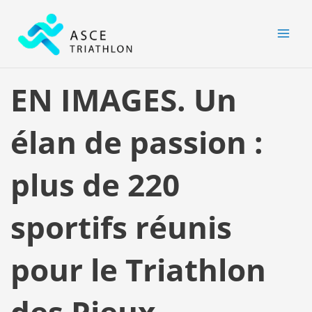
Aller
MAI
au
MEN
contenu
EN IMAGES. Un
élan de passion :
plus de 220
sportifs réunis
pour le Triathlon
des Pieux