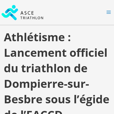
Aller
MA
au
M
contenu
Athlétisme :
Lancement officiel
du triathlon de
Dompierre-sur-
Besbre sous l’égide