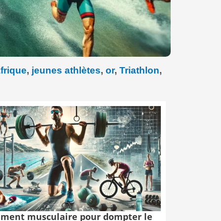
frique
,
jeunes athlètes
,
or
,
Triathlon
,
ment musculaire pour dompter le