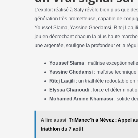
L’exploit réalisé à Saly révèle bien plus que des
génération très prometteuse, capable de conjug
Youssef Slama, Yassine Ghedamsi, Ritej Laajili 
jeu en décrochant chacun la plus haute marc
une argentée, souligne la profondeur et la régula
Youssef Slama
: maîtrise exceptionnell
Yassine Ghedamsi
: maîtrise technique 
Ritej Laajili
: un triathlète redoutable en 
Elyssa Ghanoudi
: force et déterminatio
Mohamed Amine Khamassi
: solide d
A lire aussi
TriManec’h à Névez : Appel au
triathlon du 7 août