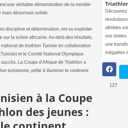
Triathlon
st une véritable démonstration de la montée
Découvrez 
e mais désormais solide.
révolutionn
athlètes e
ois discipline et détermination, ont su exploiter
vos limite
 sur la scène africaine. Au-delà des résultats,
une transf
re national de triathlon Tunisie en collaboration
inégalées 
(Tunisie) et le Comité National Olympique
 succès. La Coupe d’Afrique de Triathlon a
lève tunisienne, prête à illuminer le continent
127
nisien à la Coupe
hlon des jeunes :
 le continent