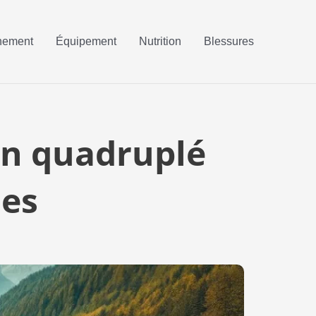
nement
Équipement
Nutrition
Blessures
 un quadruplé
nes