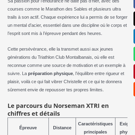
Sa passion pour l’endurance ne date pas d’hier, avec des
courses comme le Marathon des Sables et plusieurs ultra
trails à son actif. Chaque expérience lui a permis de se forger
un mental d’acier, essentiel dans une discipline où le corps et
l’esprit sont mis à l’épreuve pendant des heures.
Cette persévérance, elle la transmet aussi aux jeunes
générations du Triathlon Club Montalbanais, où elle est
reconnue comme une source de motivation et un exemple à
suivre. La
préparation physique
, l’équilibre entre rigueur et
plaisir, voilà ce qui fait vibrer Christelle et ce qui te donnera
sûrement envie de repousser tes propres limites.
Le parcours du Norseman XTRI en
chiffres et détails
Caractéristiques
Exigen
Épreuve
Distance
principales
physiq