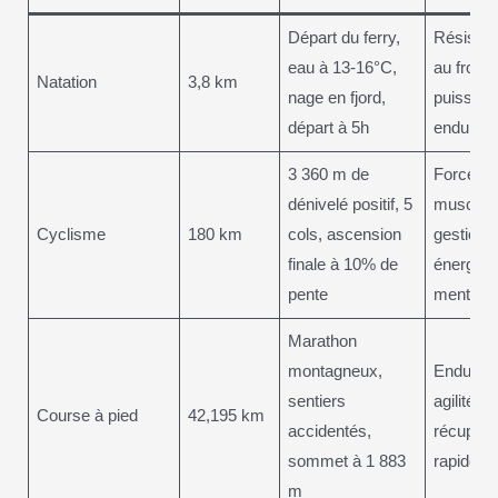
Départ du ferry,
Résista
eau à 13-16°C,
au froid,
Natation
3,8 km
nage en fjord,
puissanc
départ à 5h
enduran
3 360 m de
Force
dénivelé positif, 5
musculai
Cyclisme
180 km
cols, ascension
gestion
finale à 10% de
énergéti
pente
mental d
Marathon
montagneux,
Enduran
sentiers
agilité,
Course à pied
42,195 km
accidentés,
récupéra
sommet à 1 883
rapide
m