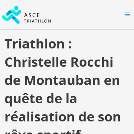
Aller
MA
au
M
contenu
Triathlon :
Christelle Rocchi
de Montauban en
quête de la
réalisation de son