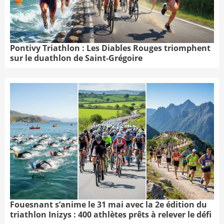
Pontivy Triathlon : Les Diables Rouges triomphent
sur le duathlon de Saint-Grégoire
Fouesnant s’anime le 31 mai avec la 2e édition du
triathlon Inizys : 400 athlètes prêts à relever le défi