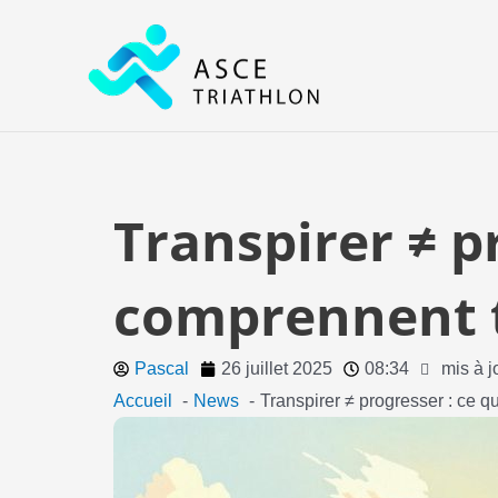
Aller
au
contenu
Transpirer ≠ pr
comprennent t
Pascal
26 juillet 2025
08:34
mis à j
Accueil
News
Transpirer ≠ progresser : ce qu