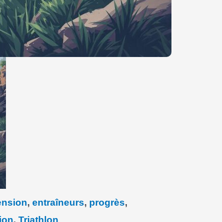
nsion
,
entraîneurs
,
progrès
,
ion
,
Triathlon