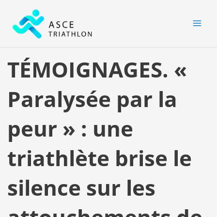
Aller
MAI
au
MEN
contenu
TÉMOIGNAGES. «
Paralysée par la
peur » : une
triathlète brise le
silence sur les
attouchements de