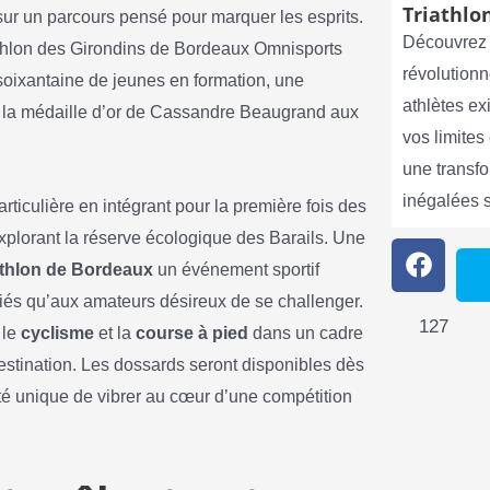
Triathlon
sur un parcours pensé pour marquer les esprits.
Découvrez 
iathlon des Girondins de Bordeaux Omnisports
révolutionn
soixantaine de jeunes en formation, une
athlètes e
e la médaille d’or de Cassandre Beaugrand aux
vos limite
une transf
inégalées 
ticulière en intégrant pour la première fois des
xplorant la réserve écologique des Barails. Une
athlon de Bordeaux
un événement sportif
nciés qu’aux amateurs désireux de se challenger.
127
, le
cyclisme
et la
course à pied
dans un cadre
estination. Les dossards seront disponibles dès
nité unique de vibrer au cœur d’une compétition