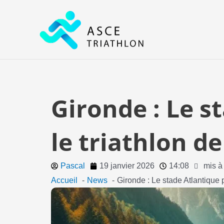
Aller
au
contenu
Gironde : Le s
le triathlon d
Pascal
19 janvier 2026
14:08
mis à
Accueil
News
Gironde : Le stade Atlantique p