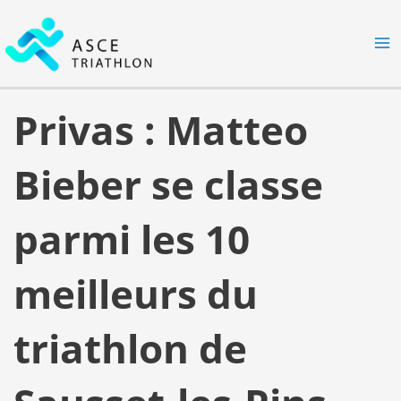
Aller
MA
au
M
contenu
Privas : Matteo
Bieber se classe
parmi les 10
meilleurs du
triathlon de