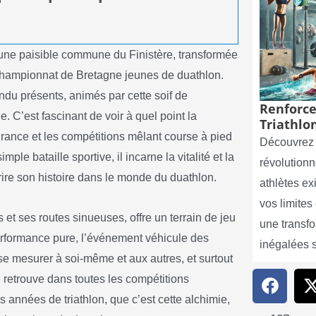
une paisible commune du Finistère, transformée
e championnat de Bretagne jeunes de duathlon.
ndu présents, animés par cette soif de
Renforce
. C’est fascinant de voir à quel point la
Triathlon
urance et les compétitions mêlant course à pied
Découvrez 
ple bataille sportive, il incarne la vitalité et la
révolutionn
ire son histoire dans le monde du duathlon.
athlètes e
vos limite
et ses routes sinueuses, offre un terrain de jeu
une transf
performance pure, l’événement véhicule des
inégalées 
de se mesurer à soi-même et aux autres, et surtout
retrouve dans toutes les compétitions
s années de triathlon, que c’est cette alchimie,