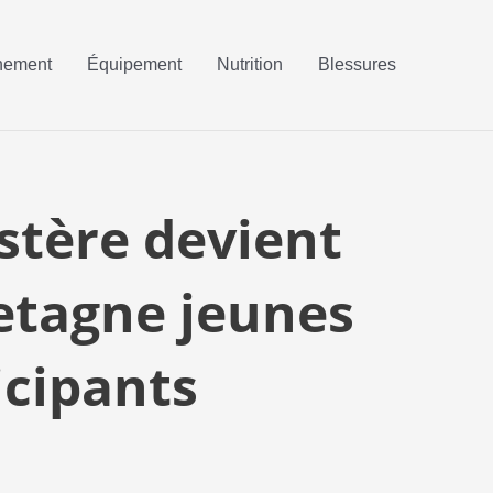
nement
Équipement
Nutrition
Blessures
tère devient
etagne jeunes
icipants