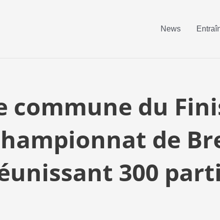
News
Entraî
 commune du Finis
 championnat de Br
éunissant 300 part