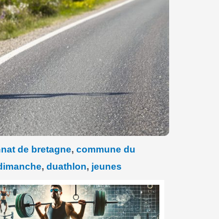
nat de bretagne
,
commune du
dimanche
,
duathlon
,
jeunes