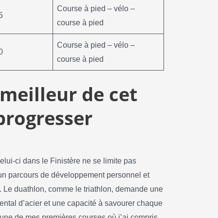
Course à pied – vélo –
5
course à pied
Course à pied – vélo –
0
course à pied
meilleur de cet
progresser
lui-ci dans le Finistère ne se limite pas
t un parcours de développement personnel et
ce. Le duathlon, comme le triathlon, demande une
ental d’acier et une capacité à savourer chaque
e une de mes premières courses où j’ai compris