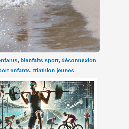
enfants
,
bienfaits sport
,
déconnexion
port enfants
,
triathlon jeunes