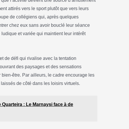
ès que l’activité devient une source d’amusement
ent attirés vers le sport plutôt que vers leurs
oupe de collégiens qui, après quelques
entrer chez eux sans avoir bouclé leur séance
udique et variée qui maintient leur intérêt
t de défi qui rivalise avec la tentation
écouvrant des paysages et des sensations
r bien-être. Par ailleurs, le cadre encourage les
issés de côté dans les loisirs virtuels.
 Quarteira : Le Marnaysi face à de