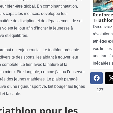
t leur bien-être global. En combinant natation,
leurs capacités motrices, développe leur
Renforce
Triathlon
matière de discipline et de dépassement de soi.
Découvrez 
 voient le jour afin d’inciter la jeunesse à
révolutionn
ve et équilibrée.
athlètes e
vos limite
rd’hui un enjeu crucial. Le triathlon présente
une transf
iversité des sports, les aidant à trouver leur
inégalées 
e complète. Le lien avec la nature et la
un mieux-être tangible, comme j’ai pu l’observer
s des jeunes triathlètes. Le plaisir partagé
ve d’une rigueur sportive, fait bouger les lignes
127
et la santé.
riathlon pour les