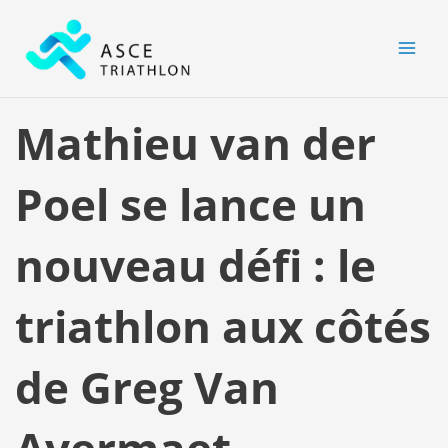
Aller
MAI
au
MEN
contenu
Mathieu van der
Poel se lance un
nouveau défi : le
triathlon aux côtés
de Greg Van
Avermaet