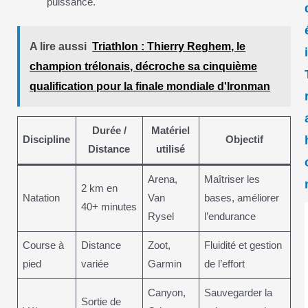
puissance.
A lire aussi
Triathlon : Thierry Reghem, le
champion trélonais, décroche sa cinquième
qualification pour la finale mondiale d'Ironman
Durée /
Matériel
Discipline
Objectif
Distance
utilisé
Arena,
Maîtriser les
2 km en
Natation
Van
bases, améliorer
40+ minutes
Rysel
l’endurance
Course à
Distance
Zoot,
Fluidité et gestion
pied
variée
Garmin
de l’effort
Canyon,
Sauvegarder la
Sortie de