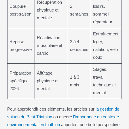
Récupération
Coupure
2
loisirs,
physique et
post-saison
semaines
sommeil
mentale
réparateur
Entraînement
Réactivation
Reprise
2 à 4
léger,
musculaire et
progressive
semaines
natation, vélo
cardio
doux
Stages,
Préparation
Affûtage
1 à 3
travail
spécifique
physique et
mois
technique et
2026
mental
mental
Pour approfondir ces éléments, les articles sur
la gestion de
saison du Best Triathlon
ou encore
l’importance du contexte
environnemental en triathlon
apportent une belle perspective