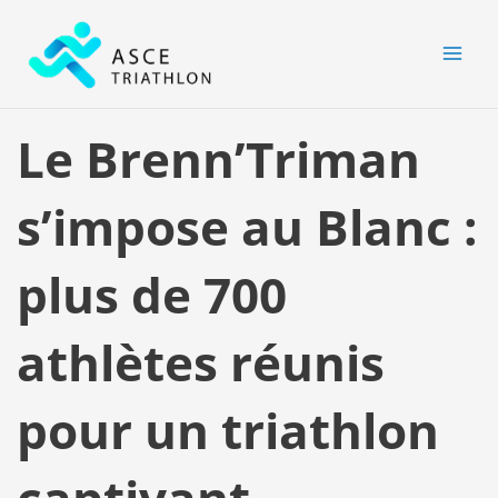
Aller
MAI
au
MEN
contenu
Le Brenn’Triman
s’impose au Blanc :
plus de 700
athlètes réunis
pour un triathlon
captivant