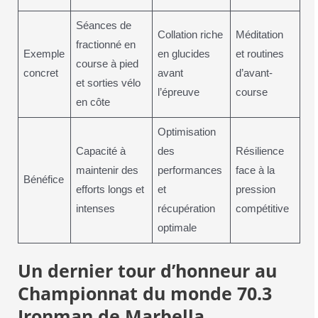
Séances de
Collation riche
Méditation
fractionné en
Exemple
en glucides
et routines
course à pied
concret
avant
d’avant-
et sorties vélo
l’épreuve
course
en côte
Optimisation
Capacité à
des
Résilience
maintenir des
performances
face à la
Bénéfice
efforts longs et
et
pression
intenses
récupération
compétitive
optimale
Un dernier tour d’honneur au
Championnat du monde 70.3
Ironman de Marbella