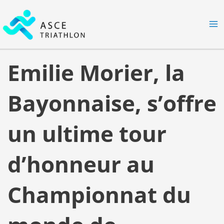
Aller
MA
au
M
contenu
Emilie Morier, la
Bayonnaise, s’offre
un ultime tour
d’honneur au
Championnat du