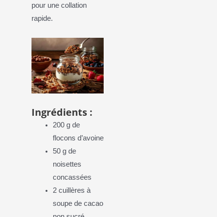
pour une collation
rapide.
Ingrédients :
200 g de
flocons d’avoine
50 g de
noisettes
concassées
2 cuillères à
soupe de cacao
non sucré