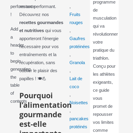
programme
performance
restant performant.
,
de
!
Découvrez nos
Fruits
musculation
recettes gourmandes
rouges
qui va
Add
et nutritives
qui vous
,
révolutionner
a
apporteront l’énergie
Gaufres
votre
header
nécessaire pour vos
protéinées
pratique du
to
entraînements et la
,
triathlon.
begin
récupération, sans
Granola
Conçu pour
generating
oublier le plaisir des
,
les athlètes
the
papilles ! 🍽️💪
Lait de
exigeants,
table
coco
ce guide
Pourquoi
of
,
vous
contents
l’alimentation
Noisettes
promet de
,
gourmande
repousser
pancakes
est-elle
vos limites
protéinés
comme