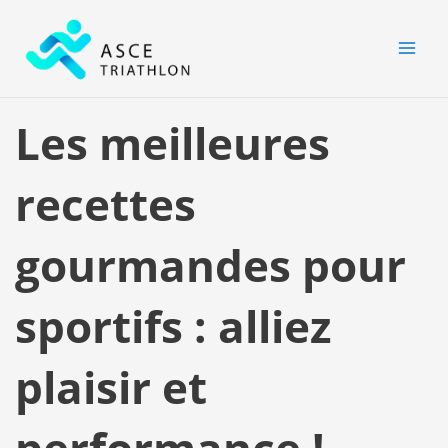
Aller
MAI
au
MEN
contenu
Les meilleures
recettes
gourmandes pour
sportifs : alliez
plaisir et
performance !