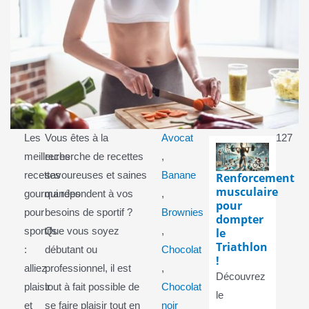
Les
Vous êtes à la
Avocat
127
meilleures
recherche de recettes
,
recettes
savoureuses et saines
Banane
Renforcement
musculaire
gourmandes
qui répondent à vos
,
pour
pour
besoins de sportif ?
Brownies
dompter
le
sportifs
Que vous soyez
,
Triathlon
:
débutant ou
Chocolat
!
alliez
professionnel, il est
,
Découvrez
plaisir
tout à fait possible de
Chocolat
le
et
se faire plaisir tout en
noir