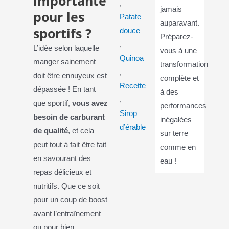
importante
,
jamais
pour les
Patate
auparavant.
sportifs ?
douce
Préparez-
,
L’idée selon laquelle
vous à une
Quinoa
manger sainement
transformation
,
doit être ennuyeux est
complète et
Recette
dépassée ! En tant
à des
,
que sportif,
vous avez
performances
Sirop
besoin de carburant
inégalées
d’érable
de qualité
, et cela
sur terre
peut tout à fait être fait
comme en
en savourant des
eau !
repas délicieux et
nutritifs. Que ce soit
pour un coup de boost
avant l’entraînement
ou pour bien