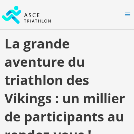
Aller
MA
au
M
contenu
La grande
aventure du
triathlon des
Vikings : un millier
de participants au