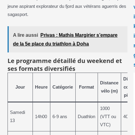
jeune aspirant explorateur du fjord aux vétérans aguerris des
sagasport.
A lire aussi
Privas : Mathis Margirier s’empare
de la 5e place du triathlon à Doha
Le programme détaillé du weekend et
ses formats diversifiés
Dista
Distance
Jour
Heure
Catégorie
Format
cours
vélo (m)
pied 
1000
Samedi
14h00
6-9 ans
Duathlon
(VTT ou
400
13
VTC)