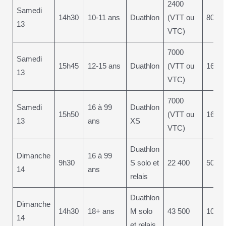
2400
Samedi
14h30
10-11 ans
Duathlon
(VTT ou
800
13
VTC)
7000
Samedi
15h45
12-15 ans
Duathlon
(VTT ou
1600
13
VTC)
7000
Samedi
16 à 99
Duathlon
15h50
(VTT ou
1600
13
ans
XS
VTC)
Duathlon
Dimanche
16 à 99
9h30
S solo et
22 400
5000
14
ans
relais
Duathlon
Dimanche
14h30
18+ ans
M solo
43 500
10 00
14
et relais