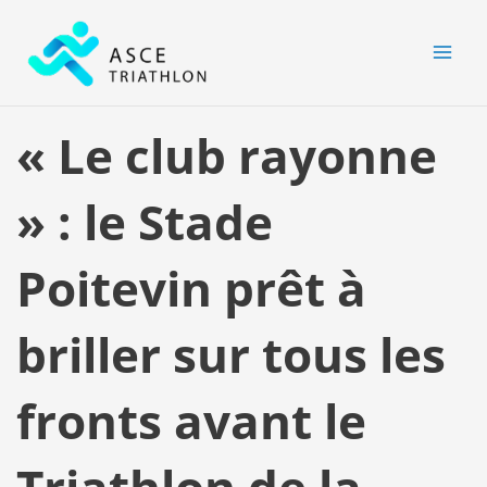
Aller
MAI
au
MEN
contenu
« Le club rayonne
» : le Stade
Poitevin prêt à
briller sur tous les
fronts avant le
Triathlon de la…