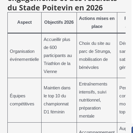
du Stade Poitevin en 2026
Actions mises en
Rés
Aspect
Objectifs 2026
place
att
Accueillir plus
Choix du site au
Déroul
de 600
Organisation
parc de Strunga,
sans a
participants au
événementielle
mobilisation de
satisfa
Triathlon de la
bénévoles
généra
Vienne
Entraînements
Maintien dans
Perfo
intensifs, suivi
Équipes
le top 10 du
consta
nutritionnel,
compétitives
championnat
montée
préparation
D1 féminin
top 6
mentale
Augmen
Accompagnement