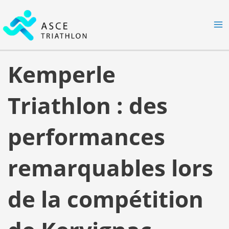
Aller
MA
au
M
contenu
Kemperle
Triathlon : des
performances
remarquables lors
de la compétition