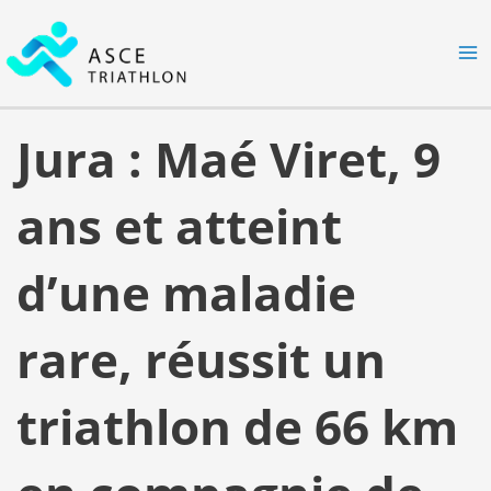
Aller
MA
au
M
contenu
Jura : Maé Viret, 9
ans et atteint
d’une maladie
rare, réussit un
triathlon de 66 km