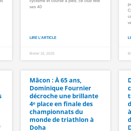
ts
cyclisme et course à pied, ce club fête
p
ses 40
C
c
v
LIRE L'ARTICLE
L
février 16, 2026
fé
Mâcon : À 65 ans,
Dominique Fournier
s
décroche une brillante
t
4ᵉ place en finale des
d
championnats du
monde de triathlon à
d
Doha
u