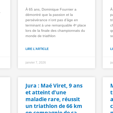
À 65 ans, Dominique Fournier a
À
.
démontré que la passion et la
p
persévérance n’ont pas d’âge en
t
terminant à une remarquable 4ᵉ place
c
lors de la finale des championnats du
q
monde de triathlon
s
LIRE L'ARTICLE
L
janvier 7, 2026
j
Jura : Maé Viret, 9 ans
M
et atteint d’une
t
maladie rare, réussit
un triathlon de 66 km
en compagnie de sa