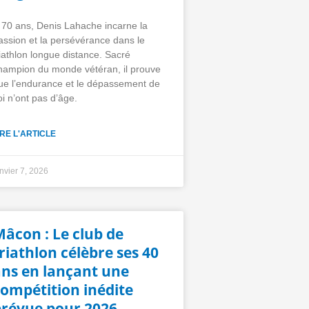
 70 ans, Denis Lahache incarne la
assion et la persévérance dans le
riathlon longue distance. Sacré
hampion du monde vétéran, il prouve
ue l’endurance et le dépassement de
oi n’ont pas d’âge.
IRE L'ARTICLE
anvier 7, 2026
âcon : Le club de
riathlon célèbre ses 40
ans en lançant une
compétition inédite
prévue pour 2026