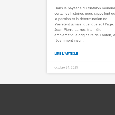
Dans le paysage du triathlon mondial
certaines histoires nous rappellent q
la passion et la détermination ne
s’arrêtent jamais, quel que soit l’âge.
Jean-Pierre Larrue, triathlète
emblématique originaire de Lanton, 
récemment inscrit
LIRE L'ARTICLE
octobre 24, 2025