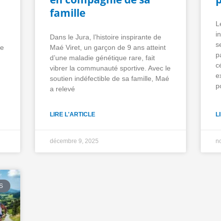
famille
L
i
Dans le Jura, l’histoire inspirante de
s
le
Maé Viret, un garçon de 9 ans atteint
p
d’une maladie génétique rare, fait
c
vibrer la communauté sportive. Avec le
e
soutien indéfectible de sa famille, Maé
p
a relevé
LIRE L'ARTICLE
L
décembre 9, 2025
n
S