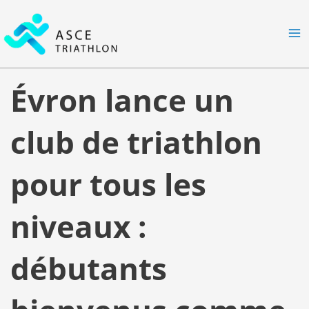
Aller
MA
au
M
contenu
Évron lance un
club de triathlon
pour tous les
niveaux :
débutants