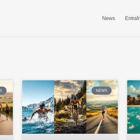
News
Entraî
S
NEWS