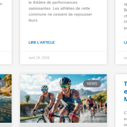
le théâtre de performances
du
s
saisissantes. Les athlètes de cette
B
commune ne cessent de repousser
c
leurs
l
p
LIRE L'ARTICLE
L
avril 29, 2026
av
T
S
NEWS
e
C
e
i