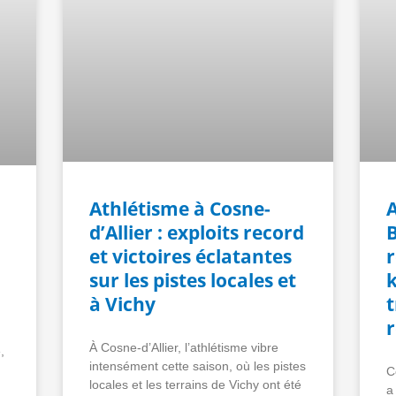
Athlétisme à Cosne-
d’Allier : exploits record
et victoires éclatantes
sur les pistes locales et
à Vichy
t
À Cosne-d’Allier, l’athlétisme vibre
,
intensément cette saison, où les pistes
C
locales et les terrains de Vichy ont été
a