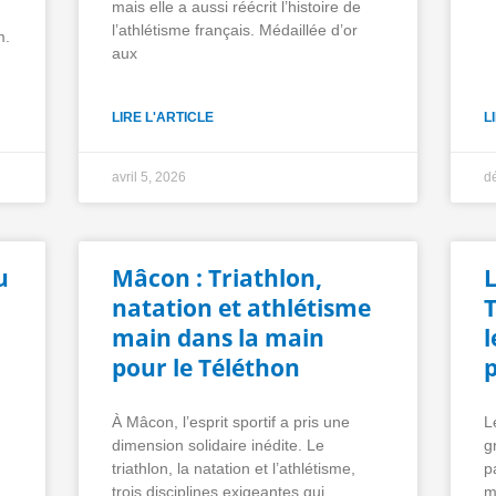
mais elle a aussi réécrit l’histoire de
l’athlétisme français. Médaillée d’or
m.
aux
LIRE L'ARTICLE
L
avril 5, 2026
d
u
Mâcon : Triathlon,
natation et athlétisme
T
main dans la main
l
pour le Téléthon
p
À Mâcon, l’esprit sportif a pris une
L
dimension solidaire inédite. Le
g
triathlon, la natation et l’athlétisme,
p
trois disciplines exigeantes qui
m