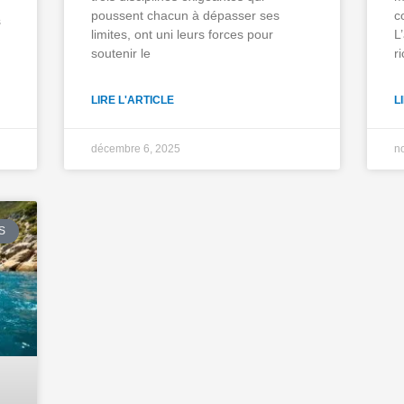
poussent chacun à dépasser ses
c
s
limites, ont uni leurs forces pour
L
soutenir le
r
LIRE L'ARTICLE
L
décembre 6, 2025
n
S