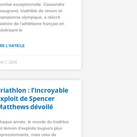
portive exceptionnelle. Cassandre
eaugrand, triathlète de renom et
hampionne olympique, a réécrit
’histoire de l’athlétisme français en
ulvérisant le
IRE L'ARTICLE
ril 7, 2026
riathlon : l’incroyable
xploit de Spencer
Matthews dévoilé
haque année, le monde du triathlon
st témoin d’exploits toujours plus
mpressionnants, mais celui de