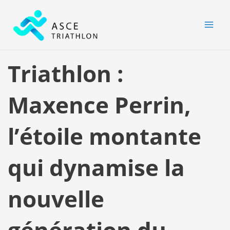
Aller
MAI
au
MEN
contenu
Triathlon :
Maxence Perrin,
l’étoile montante
qui dynamise la
nouvelle
génération du