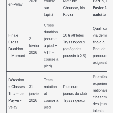
2026
course
Mathilde
Perrin, Iris
en-Velay
sur
Chausse, Iris
Favier 1ère
tapis)
Favier
cadette
Cross
Qualification
duathlon
Finale
10 triathlètes
via demi-
2
(course
Cross
Tryssingeaux
finale à
février
à pied +
Duathlon
(catégories
Brioude,
2026
VTT +
– Mornant
poussin à XS)
parcours
course à
exigeant
pied)
Première
Détection
Tests
expérience
« Classes
31
natation
Plusieurs
nationale,
Tri » – Le
janvier
et
jeunes du club
classement
Puy-en-
2026
course à
Tryssingeaux
des jeunes
Velay
pied
talents