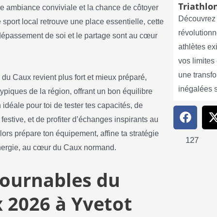
Triathlon
ne ambiance conviviale et la chance de côtoyer
Découvrez 
sport local retrouve une place essentielle, cette
révolutionn
 dépassement de soi et le partage sont au cœur
athlètes e
vos limite
une transf
du Caux revient plus fort et mieux préparé,
inégalées 
piques de la région, offrant un bon équilibre
n idéale pour toi de tester tes capacités, de
estive, et de profiter d’échanges inspirants au
lors prépare ton équipement, affine ta stratégie
127
énergie, au cœur du Caux normand.
tournables du
 2026 à Yvetot