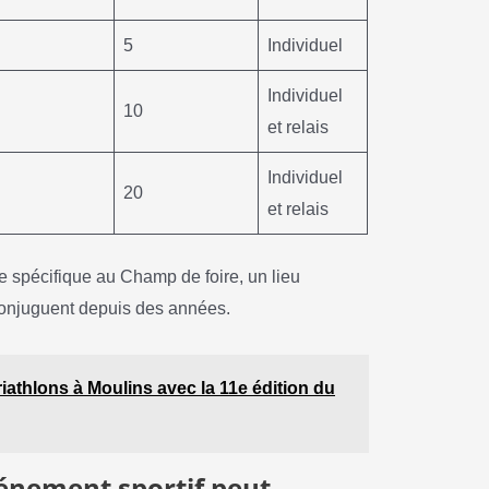
5
Individuel
Individuel
10
et relais
Individuel
20
et relais
e spécifique au Champ de foire, un lieu
conjuguent depuis des années.
iathlons à Moulins avec la 11e édition du
vénement sportif peut