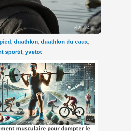
pied
,
duathlon
,
duathlon du caux
,
 sportif
,
yvetot
ment musculaire pour dompter le