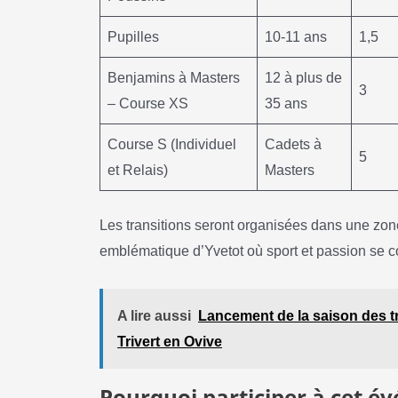
Pupilles
10-11 ans
1,5
Benjamins à Masters
12 à plus de
3
– Course XS
35 ans
Course S (Individuel
Cadets à
5
et Relais)
Masters
Les transitions seront organisées dans une zon
emblématique d’Yvetot où sport et passion se 
A lire aussi
Lancement de la saison des tr
Trivert en Ovive
Pourquoi participer à cet é