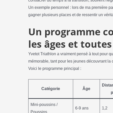
consacrer du temps à la transition, souvent né
Un exemple personnel : lors de ma première par
gagner plusieurs places et de ressentir un vérita
Un programme co
les âges et toutes
Yvetot Triathlon a vraiment pensé à tout pour q
mémorable, tant pour les jeunes découvrant la
Voici le programme principal :
Dista
Catégorie
Âge
p
Mini-poussins /
6-9 ans
1,2
Poussins