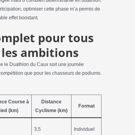
gligée mais ô combien déterminante en duathlon.
ticipation, optimiser cette phase m’a permis de
ble effet boostant.
mplet pour tous
 les ambitions
ue le Duathlon du Caux soit une journée
 compétition que pour les chasseurs de podiums.
nce Course à
Distance
Format
ied (km)
Cyclisme (km)
3,5
Individuel