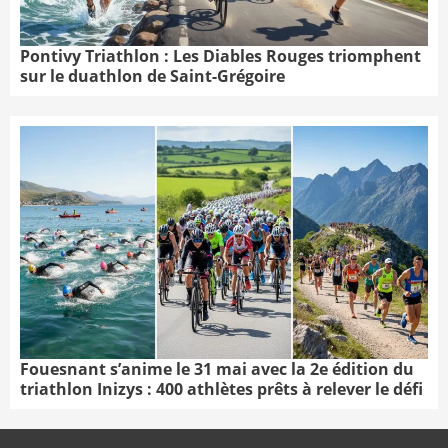
Pontivy Triathlon : Les Diables Rouges triomphent
sur le duathlon de Saint-Grégoire
Fouesnant s’anime le 31 mai avec la 2e édition du
triathlon Inizys : 400 athlètes prêts à relever le défi