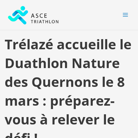
Aller
MAI
au
MEN
contenu
Trélazé accueille le
Duathlon Nature
des Quernons le 8
mars : préparez-
vous à relever le
défi !