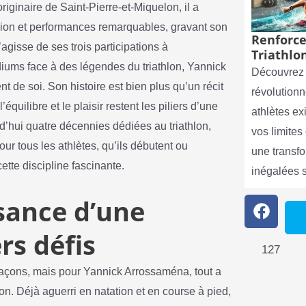
iginaire de Saint-Pierre-et-Miquelon, il a
ion et performances remarquables, gravant son
Renforce
agisse de ses trois participations à
Triathlon
ums face à des légendes du triathlon, Yannick
Découvrez 
 de soi. Son histoire est bien plus qu’un récit
révolutionn
’équilibre et le plaisir restent les piliers d’une
athlètes e
d’hui quatre décennies dédiées au triathlon,
vos limite
ur tous les athlètes, qu’ils débutent ou
une transf
tte discipline fascinante.
inégalées 
ssance d’une
rs défis
127
s façons, mais pour Yannick Arrossaména, tout a
. Déjà aguerri en natation et en course à pied,