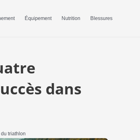
nement
Équipement
Nutrition
Blessures
uatre
succès dans
du triathlon