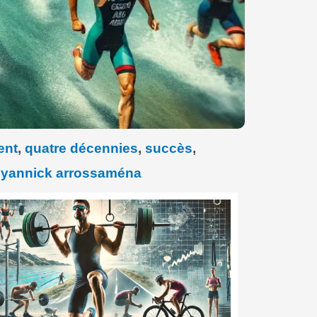
ent
,
quatre décennies
,
succès
,
,
yannick arrossaména