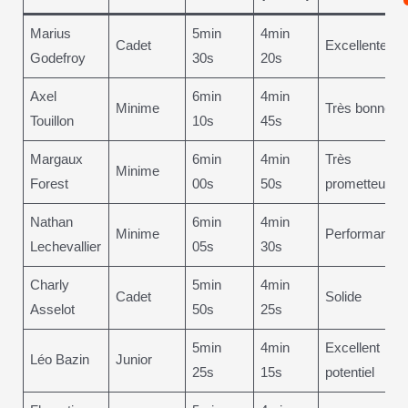
Marius
5min
4min
Cadet
Excellente
Godefroy
30s
20s
Axel
6min
4min
Minime
Très bonne
Touillon
10s
45s
Margaux
6min
4min
Très
Minime
Forest
00s
50s
prometteuse
Nathan
6min
4min
Minime
Performante
Lechevallier
05s
30s
Charly
5min
4min
Cadet
Solide
Asselot
50s
25s
5min
4min
Excellent
Léo Bazin
Junior
25s
15s
potentiel