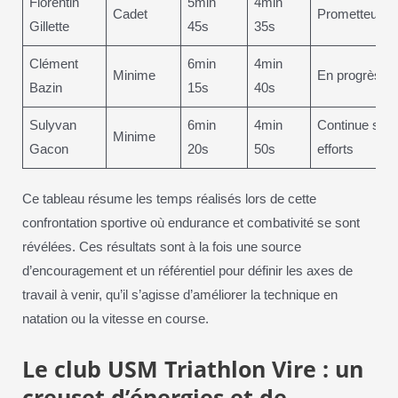
Florentin
5min
4min
Cadet
Prometteur
Gillette
45s
35s
Clément
6min
4min
Minime
En progrès
Bazin
15s
40s
Sulyvan
6min
4min
Continue ses
Minime
Gacon
20s
50s
efforts
Ce tableau résume les temps réalisés lors de cette
confrontation sportive où endurance et combativité se sont
révélées. Ces résultats sont à la fois une source
d’encouragement et un référentiel pour définir les axes de
travail à venir, qu’il s’agisse d’améliorer la technique en
natation ou la vitesse en course.
Le club USM Triathlon Vire : un
creuset d’énergies et de