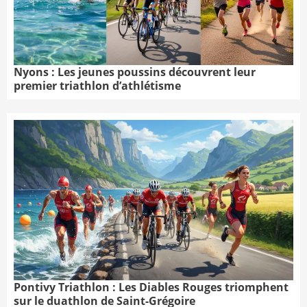
Nyons : Les jeunes poussins découvrent leur
premier triathlon d’athlétisme
Pontivy Triathlon : Les Diables Rouges triomphent
sur le duathlon de Saint-Grégoire