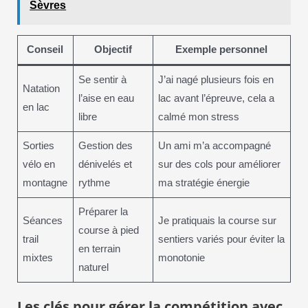
Sèvres
Conseil
Objectif
Exemple personnel
Se sentir à
J’ai nagé plusieurs fois en
Natation
l’aise en eau
lac avant l’épreuve, cela a
en lac
libre
calmé mon stress
Sorties
Gestion des
Un ami m’a accompagné
vélo en
dénivelés et
sur des cols pour améliorer
montagne
rythme
ma stratégie énergie
Préparer la
Séances
Je pratiquais la course sur
course à pied
trail
sentiers variés pour éviter la
en terrain
mixtes
monotonie
naturel
Les clés pour gérer la compétition avec