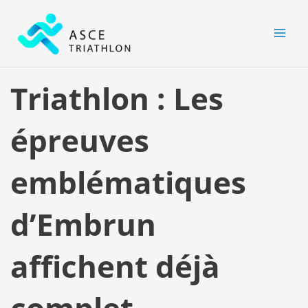
Aller
MAI
au
MEN
contenu
Triathlon : Les
épreuves
emblématiques
d’Embrun
affichent déjà
complet