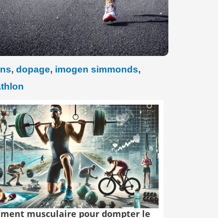
ons
,
dopage
,
imogen simmonds
,
athlon
ment musculaire pour dompter le