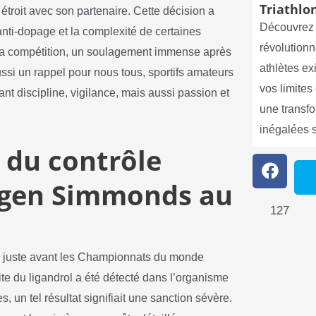
Triathlon
étroit avec son partenaire. Cette décision a
Découvrez 
anti-dopage et la complexité de certaines
révolutionn
 la compétition, un soulagement immense après
athlètes e
aussi un rappel pour nous tous, sportifs amateurs
vos limite
tant discipline, vigilance, mais aussi passion et
une transf
inégalées 
 du contrôle
ogen Simmonds au
127
4, juste avant les Championnats du monde
e du ligandrol a été détecté dans l’organisme
 un tel résultat signifiait une sanction sévère.