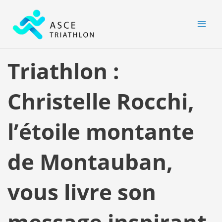
Aller
MAI
au
MEN
contenu
Triathlon :
Christelle Rocchi,
l’étoile montante
de Montauban,
vous livre son
message inspirant