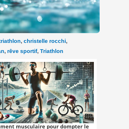
riathlon
,
christelle rocchi
,
an
,
rêve sportif
,
Triathlon
ment musculaire pour dompter le