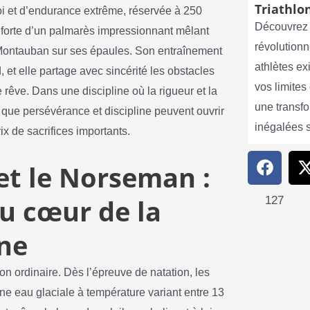
Triathlon
i et d’endurance extrême, réservée à 250
Découvrez 
ns, forte d’un palmarès impressionnant mêlant
révolutionn
e Montauban sur ses épaules. Son entraînement
athlètes e
, et elle partage avec sincérité les obstacles
vos limite
e rêve. Dans une discipline où la rigueur et la
une transf
 que persévérance et discipline peuvent ouvrir
inégalées 
x de sacrifices importants.
 et le Norseman :
u cœur de la
127
ne
n ordinaire. Dès l’épreuve de natation, les
une eau glaciale à température variant entre 13