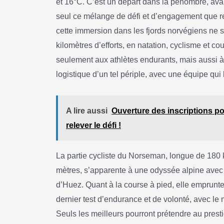
et 16°C. C’est un départ dans la pénombre, avan
seul ce mélange de défi et d’engagement que req
cette immersion dans les fjords norvégiens ne 
kilomètres d’efforts, en natation, cyclisme et c
seulement aux athlètes endurants, mais aussi à
logistique d’un tel périple, avec une équipe qu
A lire aussi
Ouverture des inscriptions pou
relever le défi !
La partie cycliste du Norseman, longue de 180 
mètres, s’apparente à une odyssée alpine avec
d’Huez. Quant à la course à pied, elle emprunt
dernier test d’endurance et de volonté, avec l
Seuls les meilleurs pourront prétendre au presti