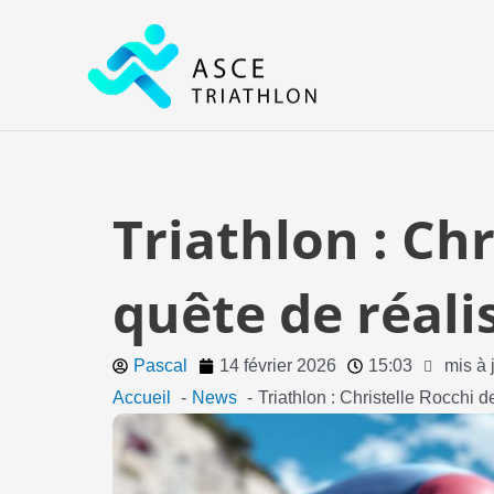
Aller
au
contenu
Triathlon : Ch
quête de réali
Pascal
14 février 2026
15:03
mis à 
Accueil
News
Triathlon : Christelle Rocchi 