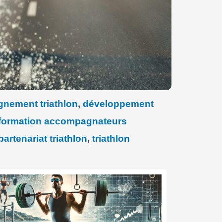
nement triathlon
,
développement
formation accompagnateurs
partenariat triathlon
,
triathlon