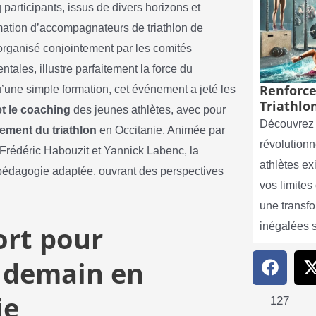
 participants, issus de divers horizons et
rmation d’accompagnateurs de triathlon de
 organisé conjointement par les comités
ales, illustre parfaitement la force du
Renforce
’une simple formation, cet événement a jeté les
Triathlon
t le coaching
des jeunes athlètes, avec pour
Découvrez 
ement du triathlon
en Occitanie. Animée par
révolutionn
Frédéric Habouzit et Yannick Labenc, la
athlètes e
 pédagogie adaptée, ouvrant des perspectives
vos limite
une transf
rt pour
inégalées 
 demain en
ie
127