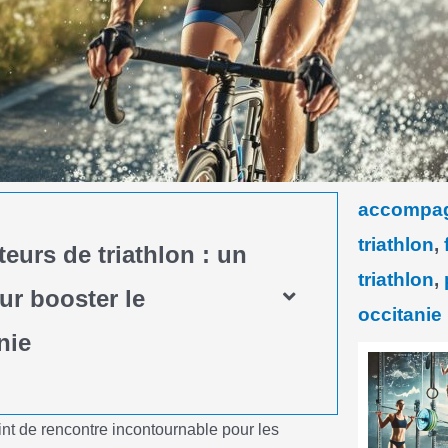
accompag
triathlon
,
urs de triathlon : un
triathlon
,
ur booster le
occitanie
nie
int de rencontre incontournable pour les