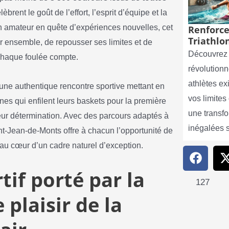
brent le goût de l’effort, l’esprit d’équipe et la
 un amateur en quête d’expériences nouvelles, cet
Renforce
Triathlon
er ensemble, de repousser ses limites et de
Découvrez 
chaque foulée compte.
révolutionn
athlètes e
une authentique rencontre sportive mettant en
vos limite
unes qui enfilent leurs baskets pour la première
une transf
 leur détermination. Avec des parcours adaptés à
inégalées 
nt-Jean-de-Monts offre à chacun l’opportunité de
 au cœur d’un cadre naturel d’exception.
if porté par la
127
 plaisir de la