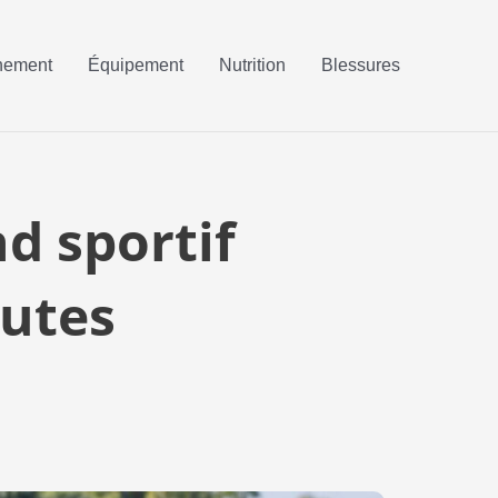
nement
Équipement
Nutrition
Blessures
d sportif
outes