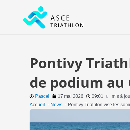
Aller
au
contenu
Pontivy Triath
de podium au 
Pascal
17 mai 2026
09:01
mis à jo
Accueil
News
Pontivy Triathlon vise les so