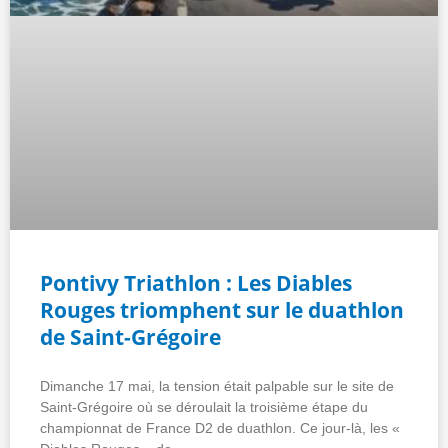
Pontivy Triathlon : Les Diables
Rouges triomphent sur le duathlon
de Saint-Grégoire
Dimanche 17 mai, la tension était palpable sur le site de
Saint-Grégoire où se déroulait la troisième étape du
championnat de France D2 de duathlon. Ce jour-là, les «