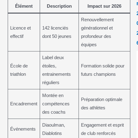
Élément
Description
Impact sur 2026
Renouvellement
Licence et
142 licenciés
générationnel et
effectif
dont 50 jeunes
profondeur des
équipes
Label deux
École de
étoiles,
Formation solide pour
triathlon
entrainements
futurs champions
réguliers
Montée en
Préparation optimale
Encadrement
compétences
des athlètes
des coachs
Diaoulman,
Engagement et esprit
Événements
Diablotins
de club renforcés