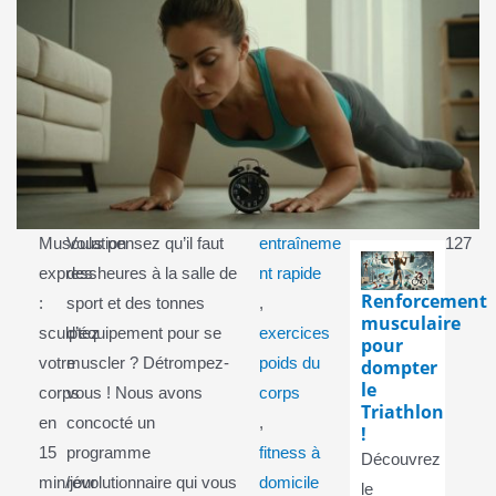
Musculation
Vous pensez qu’il faut
entraîneme
127
express
des heures à la salle de
nt rapide
Renforcement
:
sport et des tonnes
,
musculaire
sculptez
d’équipement pour se
exercices
pour
votre
muscler ? Détrompez-
poids du
dompter
le
corps
vous ! Nous avons
corps
Triathlon
en
concocté un
,
!
15
programme
fitness à
Découvrez
min/jour
révolutionnaire qui vous
domicile
le