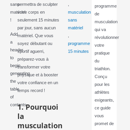
sans
permettra de sculpter
,
programme
matériel
votre corps en
musculation
de
!
seulement 15 minutes
sans
musculation
par jour, sans aucun
matériel
qui va
Add
matériel. Que vous
,
révolutionner
a
soyez débutant ou
programme
votre
header
sportif aguerri,
15 minutes
pratique
to
préparez-vous à
du
begin
transformer votre
triathlon.
generating
physique et à booster
Conçu
the
votre confiance en un
pour les
table
temps record !
athlètes
of
exigeants,
1. Pourquoi
contents
ce guide
la
vous
musculation
promet de