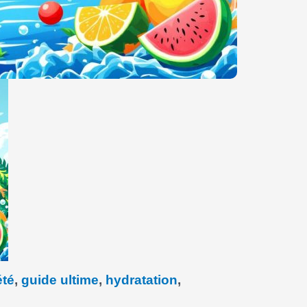
été
,
guide ultime
,
hydratation
,