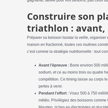
gagnante, taillée pour vos besoins, pas ceux du
Construire son p
triathlon : avant
Préparer sa boisson Isostar la veille, organise
maison en fractionné, toutes ces routines constr
c’est comme la stratégie nutritionnelle : tout co
Avant l’épreuve
: Boire environ 500 mill
sodium, et ce au moins trois ou quatre he
compétition. Ce timing laisse au corps le
pertes à venir.
Pendant l’effort
: Visez 500 à 750 millilit
météo. Privilégiez des boissons comme O
Maurten, riches en électrolytes et glucid