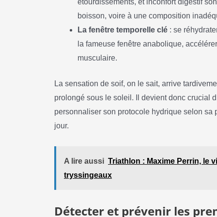
étourdissements, et inconfort digestif son
boisson, voire à une composition inadéq
La fenêtre temporelle clé
: se réhydrater
la fameuse fenêtre anabolique, accélérer 
musculaire.
La sensation de soif, on le sait, arrive tardivemen
prolongé sous le soleil. Il devient donc crucial d
personnaliser son protocole hydrique selon sa p
jour.
A lire aussi
Triathlon : Maxime Perrin, le 
tryssingeaux
Détecter et prévenir les pre