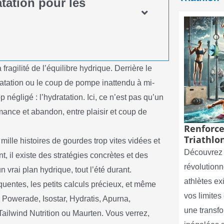
atation pour les
 fragilité de l’équilibre hydrique. Derrière le
 natation ou le coup de pompe inattendu à mi-
 négligé : l’hydratation. Ici, ce n’est pas qu’un
formance et abandon, entre plaisir et coup de
Renforce
Triathlon
 mille histoires de gourdes trop vites vidées et
Découvrez 
t, il existe des stratégies concrètes et des
révolutionn
n vrai plan hydrique, tout l’été durant.
athlètes e
quentes, les petits calculs précieux, et même
vos limite
 Powerade, Isostar, Hydratis, Apurna,
une transf
 Tailwind Nutrition ou Maurten. Vous verrez,