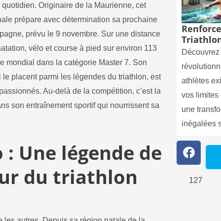
quotidien. Originaire de la Maurienne, cet
onale prépare avec détermination sa prochaine
Renforce
Espagne, prévu le 9 novembre. Sur une distance
Triathlon
atation, vélo et course à pied sur environ 113
Découvrez 
tre mondial dans la catégorie Master 7. Son
révolutionn
le placent parmi les légendes du triathlon, est
athlètes e
 passionnés. Au-delà de la compétition, c’est la
vos limite
e dans son entraînement sportif qui nourrissent sa
une transf
inégalées 
 : Une légende de
r du triathlon
127
 les autres. Depuis sa région natale de la