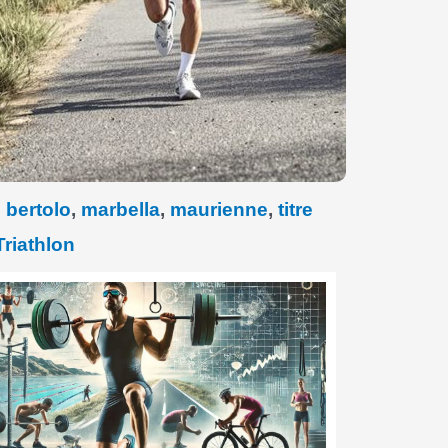
 bertolo
,
marbella
,
maurienne
,
titre
Triathlon