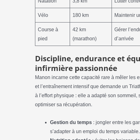
Natation
3,8 km
Lutter contr
Vélo
180 km
Maintenir u
Course à
42 km
Gérer l’end
pied
(marathon)
d’arrivée
Discipline, endurance et équ
infirmière passionnée
Manon incarne cette capacité rare à mêler les
et l’entraînement intensif que demande un Tria
à l’effort physique : elle a adapté son sommeil, s
optimiser sa récupération.
Gestion du temps
: jongler entre les g
s’adapter à un emploi du temps variable.