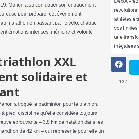
Découvrez 
s 2019, Manon a su conjuguer son engagement
révolutionn
igoureuse pour préparer cet événement
athlètes e
’au marathon en passant par le vélo, chaque
vos limite
lent émotions intenses, mémoire et volonté
une transf
inégalées 
triathlon XXL
nt solidaire et
127
ant
anon a troqué le badminton pour le triathlon,
à pied, discipline qu’elle considère toujours
preuve éprouvante – 3,8 km de natation dans les
marathon de 42 km – qui représente pour elle un