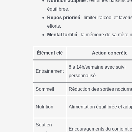
Nutrition adaptée
: éviter les baisses d
équilibrée.
Repos priorisé
: limiter l’alcool et favo
efforts.
Mental fortifié
: la mémoire de sa mère no
Élément clé
Action concrète
8 à 14h/semaine avec suivi
Entraînement
personnalisé
Sommeil
Réduction des sorties nocturn
Nutrition
Alimentation équilibrée et ada
Soutien
Encouragements du conjoint e