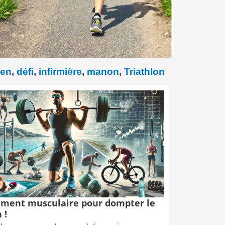
aen
,
défi
,
infirmière
,
manon
,
Triathlon
ment musculaire pour dompter le
 !